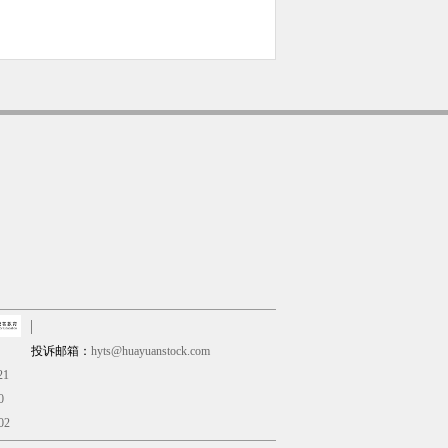
投诉邮箱：
hyts@huayuanstock.com
21
0
02