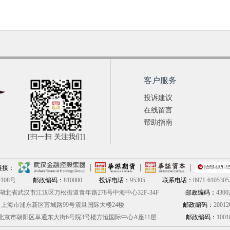
客户服务
投诉建议
在线留言
帮助指南
[扫一扫 关注我们]
链接：
08号
邮政编码：
810000
投诉电话：
95305
联系电话：
0971-6105305
湖北省武汉市江汉区万松街道青年路278号中海中心32F-34F
邮政编码：
4300
：
上海市浦东新区富城路99号震旦国际大楼24楼
邮政编码：
20012
北京市朝阳区阜通东大街6号院3号楼方恒国际中心A座11层
邮政编码：
1001