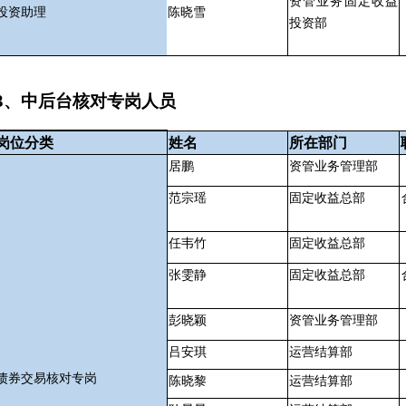
资管业务固定收益
投资助理
陈晓雪
投资部
3、中后台核对专岗人员
岗位分类
姓名
所在部门
居鹏
资管业务管理部
范宗瑶
固定收益总部
任韦竹
固定收益总部
张雯静
固定收益总部
彭晓颖
资管业务管理部
吕安琪
运营结算部
债券交易核对专岗
陈晓黎
运营结算部