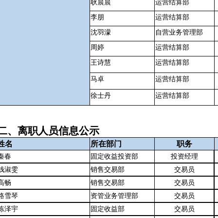
耿晨晨
运营结算部
李朋
运营结算部
沈羽濛
自营业务管理部
周婷
运营结算部
王诗慧
运营结算部
马卓
运营结算部
徐士丹
运营结算部
二、离职人员信息公示
姓名
所在部门
职务
秦春
固定收益投资部
投资经理
钱淑雯
销售交易部
交易员
高畅
销售交易部
交易员
路雪琴
资管业务管理部
交易员
陈泽宇
固定收益部
交易员