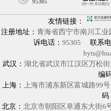
95305
[扫一扫 关注我们]
友情链接：
注册地址：
青海省西宁市南川工业园
诉电话：
95305
联系
hyts@hu
武汉：
湖北省武汉市江汉区万松街道
编
上海：
上海市浦东新区富城
码
北京：
北京市朝阳区阜通东大街6