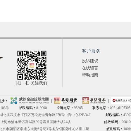
客户服务
投诉建议
在线留言
帮助指南
[扫一扫 关注我们]
链接：
08号
邮政编码：
810000
投诉电话：
95305
联系电话：
0971-6105305
湖北省武汉市江汉区万松街道青年路278号中海中心32F-34F
邮政编码：
4300
：
上海市浦东新区富城路99号震旦国际大楼24楼
邮政编码：
20012
北京市朝阳区阜通东大街6号院3号楼方恒国际中心A座11层
邮政编码：
1001