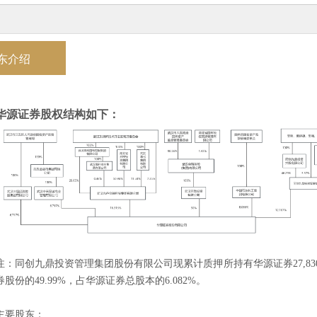
东介绍
华源证券股权结构如下：
注：同创九鼎投资管理集团股份有限公司现累计质押所持有华源证券
27
券股份的49.99%，占华源证券总股本的
6.082%
。
主要股东：