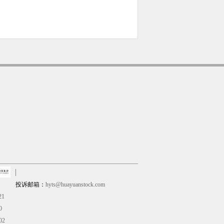
投诉邮箱：
hyts@huayuanstock.com
21
0
02