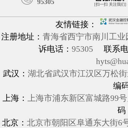
95305
[扫一扫 关注我们]
友情链接：
注册地址：
青海省西宁市南川工业园
诉电话：
95305
联系
hyts@hu
武汉：
湖北省武汉市江汉区万松街道
编
上海：
上海市浦东新区富城
码
北京：
北京市朝阳区阜通东大街6