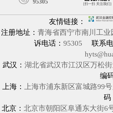
95305
[扫一扫 关注我们]
友情链接：
注册地址：
青海省西宁市南川工业园
诉电话：
95305
联系
hyts@hu
武汉：
湖北省武汉市江汉区万松街道
编
上海：
上海市浦东新区富城
码
北京：
北京市朝阳区阜通东大街6