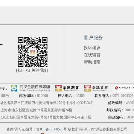
客户服务
投诉建议
在线留言
帮助指南
[扫一扫 关注我们]
链接：
08号
邮政编码：
810000
投诉电话：
95305
联系电话：
0971-6105305
湖北省武汉市江汉区万松街道青年路278号中海中心32F-34F
邮政编码：
4300
：
上海市浦东新区富城路99号震旦国际大楼24楼
邮政编码：
20012
北京市朝阳区阜通东大街6号院3号楼方恒国际中心A座11层
邮政编码：
1001
备案/许可证编号：
青ICP备17000528号
版权所有(2017)华源证券股份有限公司