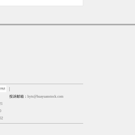
投诉邮箱：
hyts@huayuanstock.com
21
0
02