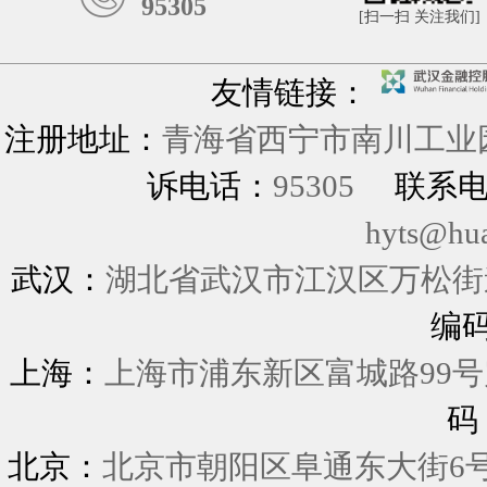
95305
[扫一扫 关注我们]
友情链接：
注册地址：
青海省西宁市南川工业园
诉电话：
95305
联系
hyts@hu
武汉：
湖北省武汉市江汉区万松街道
编
上海：
上海市浦东新区富城
码
北京：
北京市朝阳区阜通东大街6