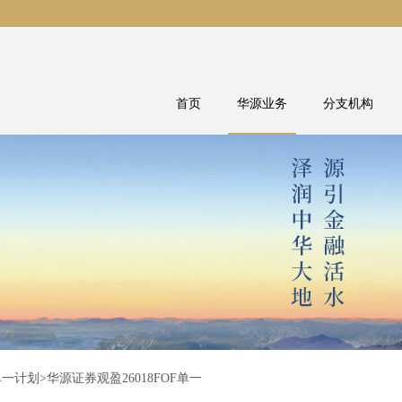
首页
华源业务
分支机构
单一计划
>华源证券观盈26018FOF单一