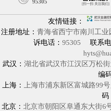
95305
[扫一扫 关注我们]
友情链接：
注册地址：
青海省西宁市南川工业园
诉电话：
95305
联系
hyts@hu
武汉：
湖北省武汉市江汉区万松街道
编
上海：
上海市浦东新区富城
码
北京：
北京市朝阳区阜通东大街6