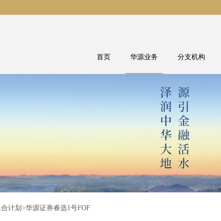
首页
华源业务
分支机构
集合计划
>华源证券睿选1号FOF