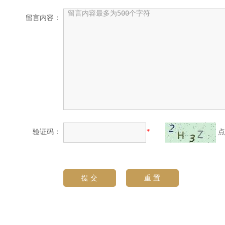
留言内容：
验证码：
*
点
提 交
重 置