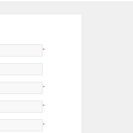
*
*
*
*