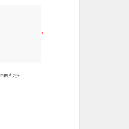
*
击图片更换