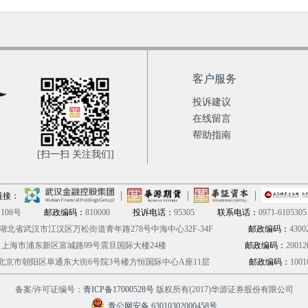
客户服务
投诉建议
在线留言
帮助指南
[扫一扫 关注我们]
链接：
08号
邮政编码：
810000
投诉电话：
95305
联系电话：
0971-6105305
湖北省武汉市江汉区万松街道青年路278号中海中心32F-34F
邮政编码：
4300
：
上海市浦东新区富城路99号震旦国际大楼24楼
邮政编码：
20012
北京市朝阳区阜通东大街6号院3号楼方恒国际中心A座11层
邮政编码：
1001
备案/许可证编号：
青ICP备17000528号
版权所有(2017)华源证券股份有限公司
青公网安备 63010302000458号