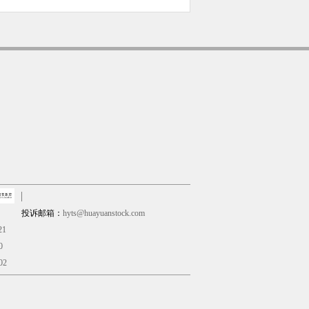
投诉邮箱：
hyts@huayuanstock.com
21
0
02