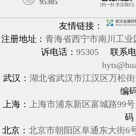
95305
[扫一扫 关注我们]
友情链接：
注册地址：
青海省西宁市南川工业园
诉电话：
95305
联系
hyts@hu
武汉：
湖北省武汉市江汉区万松街道
编
上海：
上海市浦东新区富城
码
北京：
北京市朝阳区阜通东大街6