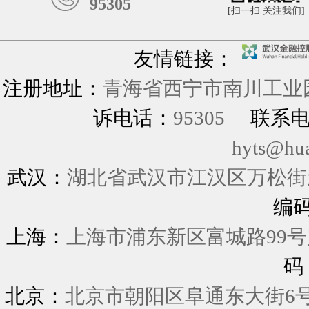
95305
[扫一扫 关注我们]
友情链接：
注册地址：
青海省西宁市南川工业园
诉电话：
95305
联系
hyts@hu
武汉：
湖北省武汉市江汉区万松街道
编
上海：
上海市浦东新区富城
码
北京：
北京市朝阳区阜通东大街6