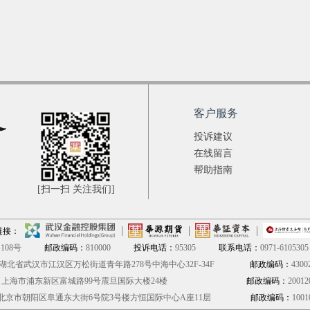
客户服务
投诉建议
在线留言
帮助指南
[扫一扫 关注我们]
链接：
08号
邮政编码：
810000
投诉电话：
95305
联系电话：
0971-6105305
湖北省武汉市江汉区万松街道青年路278号中海中心32F-34F
邮政编码：
4300
：
上海市浦东新区富城路99号震旦国际大楼24楼
邮政编码：
20012
北京市朝阳区阜通东大街6号院3号楼方恒国际中心A座11层
邮政编码：
1001