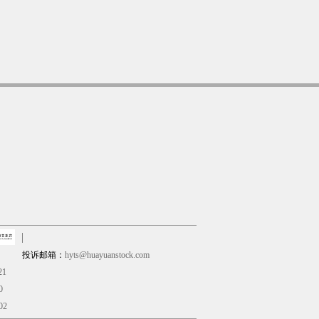
投诉邮箱：
hyts@huayuanstock.com
21
0
02