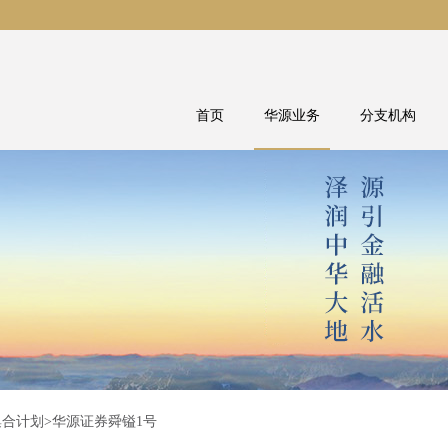
首页
华源业务
分支机构
集合计划
>华源证券舜镒1号