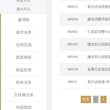
收益凭证
000033
易方达信用债
量化平台
000056
建信消费升级
鑫理财
000083
汇添富消费行
做市业务
000105
建信安心回报
信用交易
000106
建信安心回报
股票期权
000110
金鹰元安混合
权益投资
000111
易方达纯债1
机构业务
互联网业务
首页
<
1
华源期货