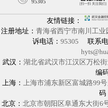
95305
[扫一扫 关注我们]
友情链接：
注册地址：
青海省西宁市南川工业园
诉电话：
95305
联系
hyts@hu
武汉：
湖北省武汉市江汉区万松街道
编
上海：
上海市浦东新区富城
码
北京：
北京市朝阳区阜通东大街6