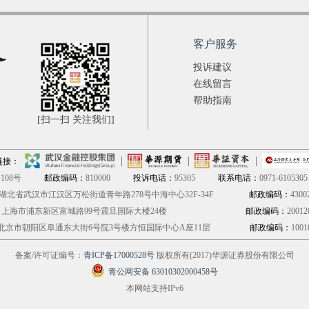
客户服务
投诉建议
在线留言
帮助指南
[扫一扫 关注我们]
链接：
08号
邮政编码：
810000
投诉电话：
95305
联系电话：
0971-6105305
湖北省武汉市江汉区万松街道青年路278号中海中心32F-34F
邮政编码：
4300
：
上海市浦东新区富城路99号震旦国际大楼24楼
邮政编码：
20012
北京市朝阳区阜通东大街6号院3号楼方恒国际中心A座11层
邮政编码：
1001
备案/许可证编号：
青ICP备17000528号
版权所有(2017)华源证券股份有限公司
青公网安备 63010302000458号
本网站支持IPv6