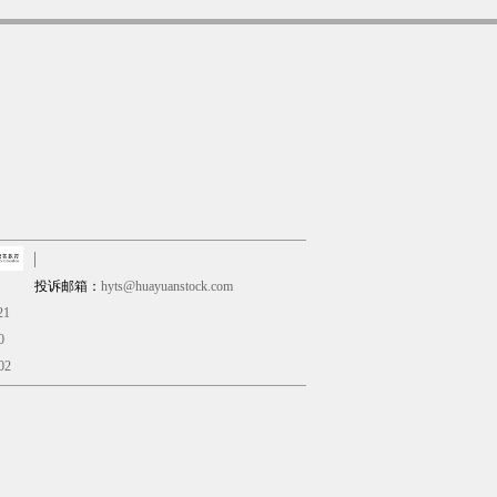
投诉邮箱：
hyts@huayuanstock.com
21
0
02