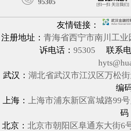
95305
[扫一扫 关注我们]
友情链接：
注册地址：
青海省西宁市南川工业园
诉电话：
95305
联系
hyts@hu
武汉：
湖北省武汉市江汉区万松街道
编
上海：
上海市浦东新区富城
码
北京：
北京市朝阳区阜通东大街6