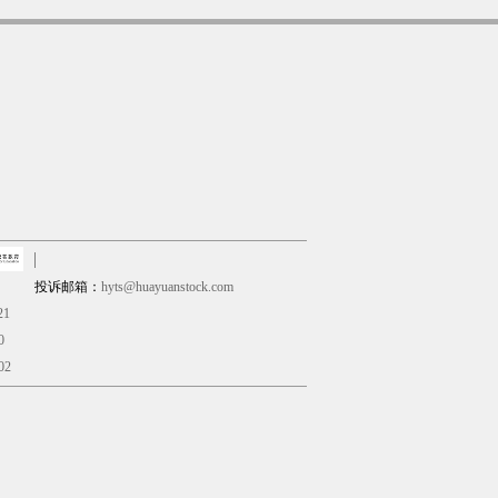
投诉邮箱：
hyts@huayuanstock.com
21
0
02