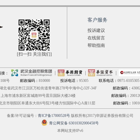
客户服务
投诉建议
在线留言
帮助指南
[扫一扫 关注我们]
链接：
08号
邮政编码：
810000
投诉电话：
95305
联系电话：
0971-6105305
湖北省武汉市江汉区万松街道青年路278号中海中心32F-34F
邮政编码：
4300
：
上海市浦东新区富城路99号震旦国际大楼24楼
邮政编码：
20012
北京市朝阳区阜通东大街6号院3号楼方恒国际中心A座11层
邮政编码：
1001
备案/许可证编号：
青ICP备17000528号
版权所有(2017)华源证券股份有限公司
青公网安备 63010302000458号
本网站支持IPv6