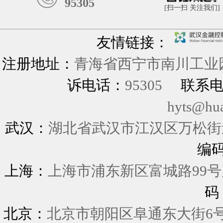
95305
[扫一扫 关注我们]
友情链接：
注册地址：
青海省西宁市南川工业园
诉电话：
95305
联系
hyts@hu
武汉：
湖北省武汉市江汉区万松街道
编
上海：
上海市浦东新区富城
码
北京：
北京市朝阳区阜通东大街6