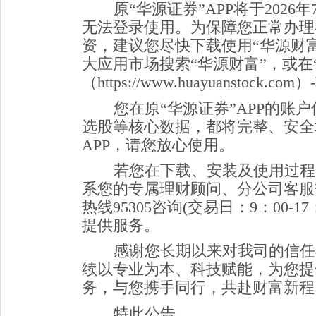
原
“
华源证券
”
APP将于2026年
无法登录
使用
。
为保障您正常办理
资，
建议
您尽快下载使用
“
华源财
大应用市场搜索
“
华源财富
”
，或在
（https://www.huayuanstock.com）
您
在原“华源证券”APP
的账户
选股等核心数据，都将完整、安全
APP
，请您放心使用。
若您在下载、安装及使用过程
系您的专属理财顾问
、分公司客服
热线95305咨询(交易日：9：00-
提供服务。
感谢您长期以来对我司的信任
续以专业为本、科技赋能，为您提
务，与您携手同行，共赴财富新程
特此公告。