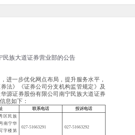
宁民族大道证券营业部的公告
展，进一步优化网点布局，提升服务水平，
证券法》《证券公司分支机构监管规定》及
设
华源证券股份有限公司
南宁民族大道
证券
信息
如下：
址
联系电话
投诉电话
秀区民族
-1号南宁华
0
27-51663291
0
27-51663292
写字楼第