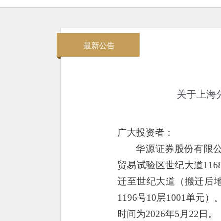
最新公告
关于上海
广大投资者：
华源
证券股份有限
贸易试验区世纪大道116
迁至世纪大道（搬迁后
1196号10层1001单元
）
时间为
202
6
年
5
月
22
日。